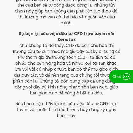
thế của bạn sẽ tự động được đóng lại. Những tùy
chọn này giúp bạn không cần phải liên tục theo dõi
thị trường mà vẫn có thể bảo vệ nguồn vốn của
mình.
Sự tiện lợi của việc đầu tư CFD trực tuyến với
Zenstox
Như chúng ta đã thấy, CFD đã dân chủ hóa thị
trường đầu tư đến mức mà giờ đây bất kỳ ai cũng có
thể tham gia thị trường toàn cầu – từ tiền tệ, cổ
phiếu cho đến hàng hóa và nhiều loại tài sản khác.
Chỉ với vài cú nhấp chuột, bạn có thể mở giao dịch,
đặt quy tắc, và để nền tảng của chúng tôi thực hiện
phần còn lại. Chúng tôi còn cung cấp cả ứng dụng di
động với đầy đủ tính năng như phiên bản web, giúp
bạn giao dịch dễ dàng ở bất cứ đâu.
Nếu bạn nhận thấy lợi ích của việc đầu tư CFD trực
tuyến và muốn tìm hiểu thêm, hãy đăng ký ngay
hôm nay.