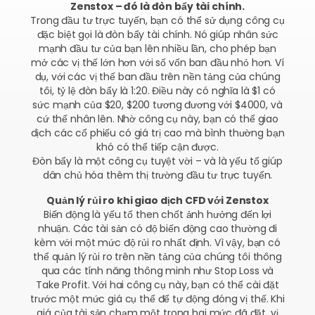
Zenstox – đó là đòn bẩy tài chính.
Trong đầu tư trực tuyến, bạn có thể sử dụng công cụ
đặc biệt gọi là đòn bẩy tài chính. Nó giúp nhân sức
mạnh đầu tư của bạn lên nhiều lần, cho phép bạn
mở các vị thế lớn hơn với số vốn ban đầu nhỏ hơn. Ví
dụ, với các vị thế ban đầu trên nền tảng của chúng
tôi, tỷ lệ đòn bẩy là 1:20. Điều này có nghĩa là $1 có
sức mạnh của $20, $200 tương đương với $4000, và
cứ thế nhân lên. Nhờ công cụ này, bạn có thể giao
dịch các cổ phiếu có giá trị cao mà bình thường bạn
khó có thể tiếp cận được.
Đòn bẩy là một công cụ tuyệt vời – và là yếu tố giúp
dân chủ hóa thêm thị trường đầu tư trực tuyến.
Quản lý rủi ro khi giao dịch CFD với Zenstox
Biến động là yếu tố then chốt ảnh hưởng đến lợi
nhuận. Các tài sản có độ biến động cao thường đi
kèm với một mức độ rủi ro nhất định. Vì vậy, bạn có
thể quản lý rủi ro trên nền tảng của chúng tôi thông
qua các tính năng thông minh như Stop Loss và
Take Profit. Với hai công cụ này, bạn có thể cài đặt
trước một mức giá cụ thể để tự động đóng vị thế. Khi
giá của tài sản chạm một trong hai mức đã đặt, vị