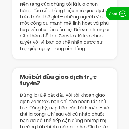
Nền tảng của chúng tôi là lựa chọn
hàng đầu của hàng triệu nhà giao dịch
trên toàn thế giới – những người cần
một công cụ mạnh mẽ, linh hoạt và phù
hợp với nhu cầu của họ. Đối với những ai
cần thêm hỗ trợ, Zenstox là lựa chọn
tuyệt vời vì bạn có thể nhận được sự
trợ giúp ngay trong nền tảng.
Mới bắt đầu giao dịch trực
tuyến?
Đừng lo! Để bắt đầu với tài khoản giao
dịch Zenstox, bạn chỉ cần hoàn tất thủ
tục đăng ký, nạp tiền vào tài khoản – và
thế là xong! Chỉ sau vài cú nhấp chuột,
bạn đã có thể tiếp cận cùng những thị
trường tài chính mà các nhà đầu tư lớn