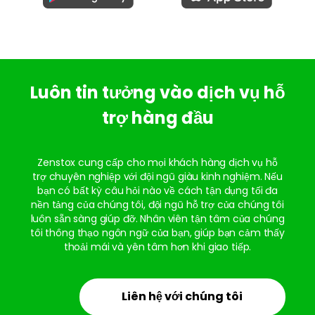
Luôn tin tưởng vào dịch vụ hỗ
trợ hàng đầu
Zenstox cung cấp cho mọi khách hàng dịch vụ hỗ
trợ chuyên nghiệp với đội ngũ giàu kinh nghiệm. Nếu
bạn có bất kỳ câu hỏi nào về cách tận dụng tối đa
nền tảng của chúng tôi, đội ngũ hỗ trợ của chúng tôi
luôn sẵn sàng giúp đỡ. Nhân viên tận tâm của chúng
tôi thông thạo ngôn ngữ của bạn, giúp bạn cảm thấy
thoải mái và yên tâm hơn khi giao tiếp.
Liên hệ với chúng tôi