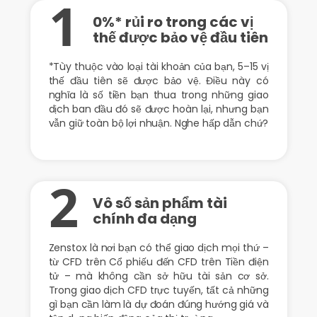
1
0%* rủi ro trong các vị
thế được bảo vệ đầu tiên
*Tùy thuộc vào loại tài khoản của bạn, 5–15 vị
thế đầu tiên sẽ được bảo vệ. Điều này có
nghĩa là số tiền bạn thua trong những giao
dịch ban đầu đó sẽ được hoàn lại, nhưng bạn
vẫn giữ toàn bộ lợi nhuận. Nghe hấp dẫn chứ?
2
Vô số sản phẩm tài
chính đa dạng
Zenstox là nơi bạn có thể giao dịch mọi thứ –
từ CFD trên Cổ phiếu đến CFD trên Tiền điện
tử – mà không cần sở hữu tài sản cơ sở.
Trong giao dịch CFD trực tuyến, tất cả những
gì bạn cần làm là dự đoán đúng hướng giá và