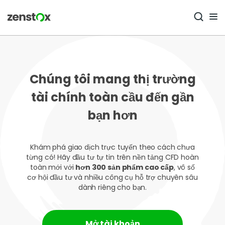
Chúng tôi mang thị trường
tài chính toàn cầu đến gần
bạn hơn
Khám phá giao dịch trực tuyến theo cách chưa
từng có! Hãy đầu tư tự tin trên nền tảng CFD hoàn
toàn mới với
hơn 300 sản phẩm cao cấp
, vô số
cơ hội đầu tư và nhiều công cụ hỗ trợ chuyên sâu
dành riêng cho bạn.
Mở tài khoản