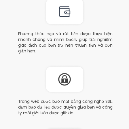
Phương thức nạp và rút tiền được thực hiện
nhanh chóng và minh bạch, giúp trải nghiệm
giao dịch của bạn trở nên thuận tiện và đơn
giản hơn.
Trang web được bảo mật bằng công nghệ SSL,
đảm bảo dữ liệu được truyền giữa bạn và công
ty môi giới luôn được giữ kín.